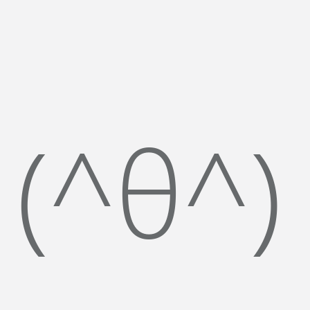
(^θ^)